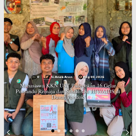
0
Si Anak Aren
Aug 03, 2026
Mahasiswa KKN UST Padepokan 16 Gelar
Posyandu Remaja dan Sosialisasi HIV/AIDS di
Dusun Pondok