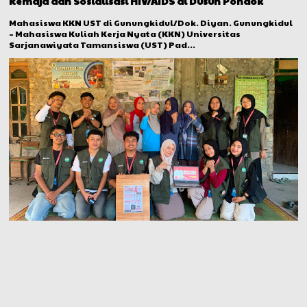
Remaja dan Sosialisasi HIV/AIDS di Dusun Pondok
Mahasiswa KKN UST di Gunungkidul/Dok. Diyan. Gunungkidul
– Mahasiswa Kuliah Kerja Nyata (KKN) Universitas
Sarjanawiyata Tamansiswa (UST) Pad...