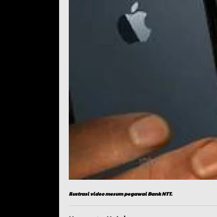
Ilustrasi video mesum pegawai Bank NTT.