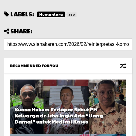
LABELS:
Humaniora
240
SHARE:
RECOMMENDED FOR YOU
Kuasa Hukum Terlapor Sebut PH
Keluarga dr. Icha Ingin Ada “Uang
Damai” untuk Mediasi Kasus