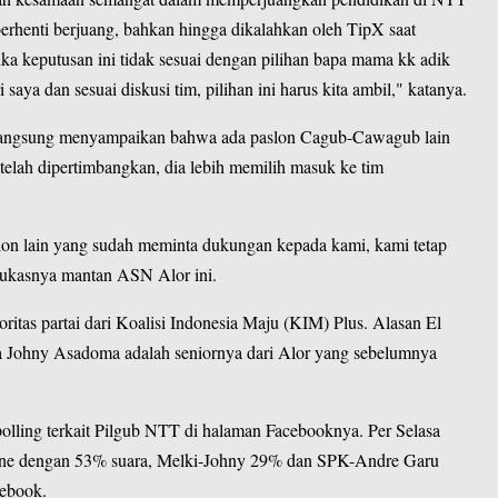
berhenti berjuang, bahkan hingga dikalahkan oleh TipX saat
 keputusan ini tidak sesuai dengan pilihan bapa mama kk adik
saya dan sesuai diskusi tim, pilihan ini harus kita ambil," katanya.
 langsung menyampaikan bahwa ada paslon Cagub-Cawagub lain
lah dipertimbangkan, dia lebih memilih masuk ke tim
lon lain yang sudah meminta dukungan kepada kami, kami tetap
 tukasnya mantan ASN Alor ini.
tas partai dari Koalisi Indonesia Maju (KIM) Plus. Alasan El
 Johny Asadoma adalah seniornya dari Alor yang sebelumnya
olling terkait Pilgub NTT di halaman Facebooknya. Per Selasa
Jane dengan 53% suara, Melki-Johny 29% dan SPK-Andre Garu
ebook.