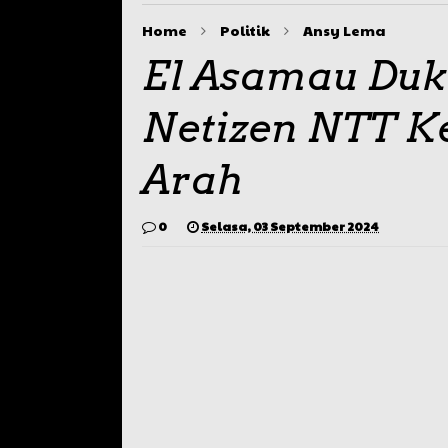
Home
Politik
Ansy Lema
El Asamau Duk
Netizen NTT K
Arah
0
Selasa, 03 September 2024