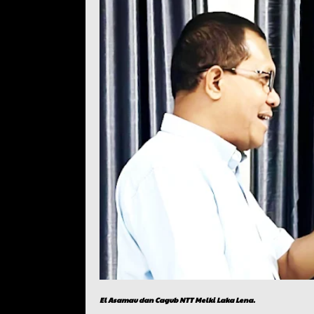
El Asamau dan Cagub NTT Melki Laka Lena.