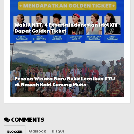
Wakili NTT, 4 Peserta Indonesian Idol XIV
Dapat Golden Ticket
Pesona Wisata Baru Bukit Leosikun TTU
di Bawah Kaki Gunung Mutis
COMMENTS
FACEBOOK
DISQUS
BLOGGER