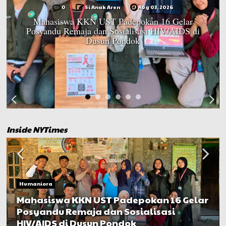
0
Si Anak Aren
Aug 03, 2026
Mahasiswa KKN UST Padepokan 16 Gelar
Posyandu Remaja dan Sosialisasi HIV/AIDS di
Dusun Pondok
Inside NYTimes
Humaniora
Mahasiswa KKN UST Padepokan 16 Gelar
Posyandu Remaja dan Sosialisasi
HIV/AIDS di Dusun Pondok