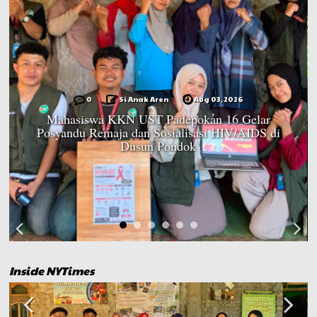
0
Si Anak Aren
Aug 03, 2026
Mahasiswa KKN UST Padepokan 16 Gelar
Posyandu Remaja dan Sosialisasi HIV/AIDS di
Dusun Pondok
Inside NYTimes