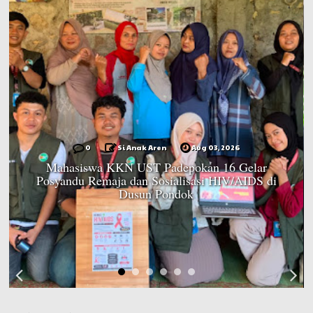
0
Si Anak Aren
Aug 03, 2026
Mahasiswa KKN UST Padepokan 16 Gelar
Posyandu Remaja dan Sosialisasi HIV/AIDS di
Dusun Pondok