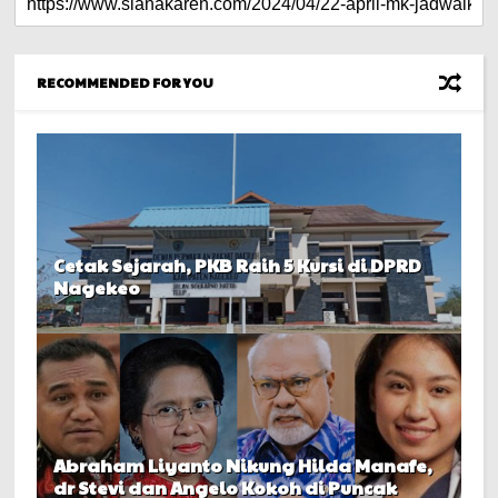
RECOMMENDED FOR YOU
Cetak Sejarah, PKB Raih 5 Kursi di DPRD
Nagekeo
Abraham Liyanto Nikung Hilda Manafe,
dr Stevi dan Angelo Kokoh di Puncak