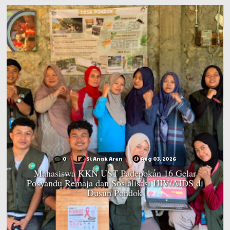
0
Si Anak Aren
Aug 03, 2026
Mahasiswa KKN UST Padepokan 16 Gelar
Posyandu Remaja dan Sosialisasi HIV/AIDS di
Dusun Pondok