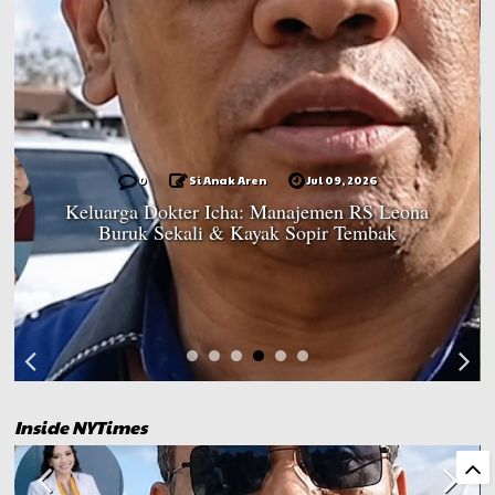
0
Si Anak Aren
Jul 09, 2026
Keluarga Dokter Icha: Manajemen RS Leona
Buruk Sekali & Kayak Sopir Tembak
Inside NYTimes