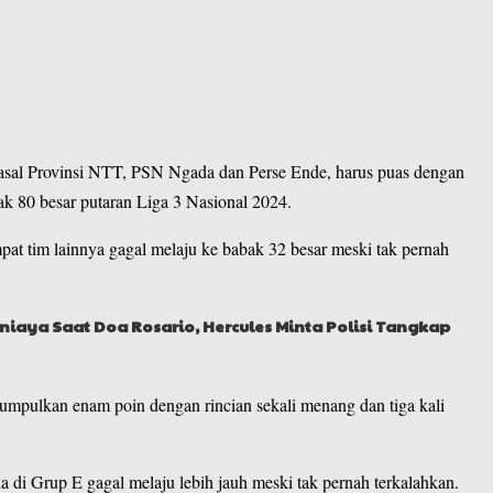
asal
Provinsi NTT
, PSN Ngada dan Perse Ende, harus puas dengan
bak 80 besar putaran Liga 3 Nasional 2024.
at tim lainnya gagal melaju ke babak 32 besar meski tak pernah
niaya Saat Doa Rosario, Hercules Minta Polisi Tangkap
pulkan enam poin dengan rincian sekali menang dan tiga kali
di Grup E gagal melaju lebih jauh meski tak pernah terkalahkan.