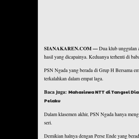
SIANAKAREN.COM
—
Dua klub unggulan 
hasil yang dicapainya. Keduanya terhenti di ba
PSN Ngada
yang berada di Grup H Bersama emp
terkalahkan dalam empat laga.
Baca juga:
Mahasiswa NTT di Tangsel Dia
Pelaku
Dalam klasemen akhir, PSN Ngada hanya mengum
seri.
Demikian halnya dengan Perse Ende yang berada 