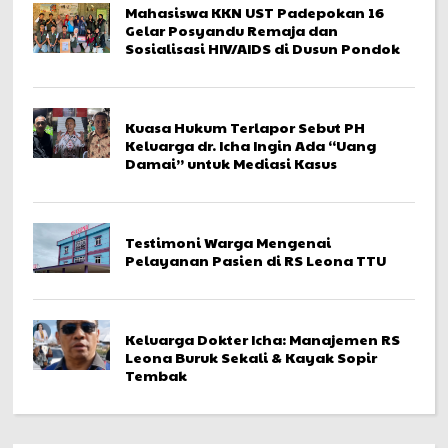
Mahasiswa KKN UST Padepokan 16
Gelar Posyandu Remaja dan
Sosialisasi HIV/AIDS di Dusun Pondok
Kuasa Hukum Terlapor Sebut PH
Keluarga dr. Icha Ingin Ada “Uang
Damai” untuk Mediasi Kasus
Testimoni Warga Mengenai
Pelayanan Pasien di RS Leona TTU
Keluarga Dokter Icha: Manajemen RS
Leona Buruk Sekali & Kayak Sopir
Tembak