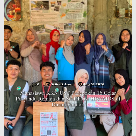
0
Si Anak Aren
Aug 03, 2026
Mahasiswa KKN UST Padepokan 16 Gelar
Posyandu Remaja dan Sosialisasi HIV/AIDS di
Dusun Pondok