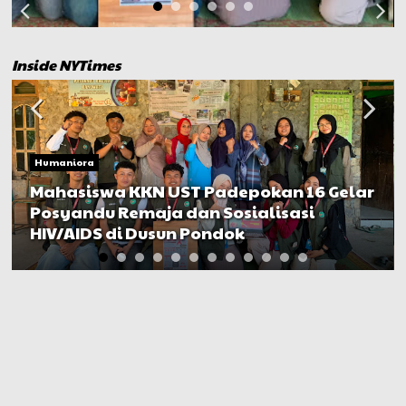
Inside NYTimes
Humaniora
Mahasiswa KKN UST Padepokan 16 Gelar
Posyandu Remaja dan Sosialisasi
HIV/AIDS di Dusun Pondok