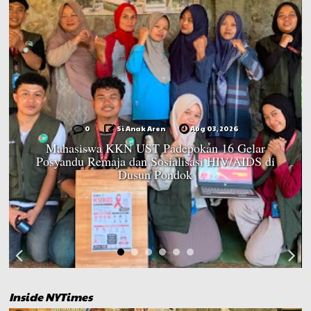
0
Si Anak Aren
Aug 03, 2026
Mahasiswa KKN UST Padepokan 16 Gelar
Posyandu Remaja dan Sosialisasi HIV/AIDS di
Dusun Pondok
Inside NYTimes