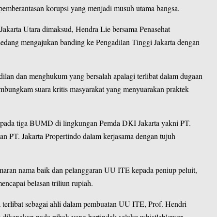
t pemberantasan korupsi yang menjadi musuh utama bangsa.
Jakarta Utara dimaksud, Hendra Lie bersama Penasehat
 sedang mengajukan banding ke Pengadilan Tinggi Jakarta dengan
ilan dan menghukum yang bersalah apalagi terlibat dalam dugaan
mbungkam suara kritis masyarakat yang menyuarakan praktek
i pada tiga BUMD di lingkungan Pemda DKI Jakarta yakni PT.
n PT. Jakarta Propertindo dalam kerjasama dengan tujuh
maran nama baik dan pelanggaran UU ITE kepada peniup peluit,
encapai belasan triliun rupiah.
a terlibat sebagai ahli dalam pembuatan UU ITE, Prof. Hendri
g dikenakan pada pihak yang bertindak selaku whistleblower