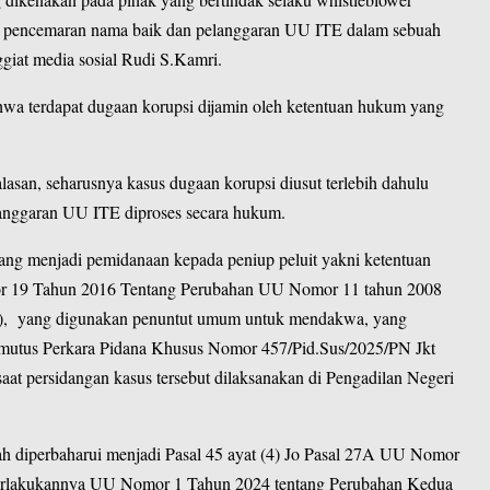
na pencemaran nama baik dan pelanggaran UU ITE dalam sebuah
giat media sosial Rudi S.Kamri.
bahwa terdapat dugaan korupsi dijamin oleh ketentuan hukum yang
lasan, seharusnya kasus dugaan korupsi diusut terlebih dahulu
anggaran UU ITE diproses secara hukum.
yang menjadi pemidanaan kepada peniup peluit yakni ketentuan
omor 19 Tahun 2016 Tentang Perubahan UU Nomor 11 tahun 2008
ITE), yang digunakan penuntut umum untuk mendakwa, yang
emutus Perkara Pidana Khusus Nomor 457/Pid.Sus/2025/PN Jkt
saat persidangan kasus tersebut dilaksanakan di Pengadilan Negeri
dah diperbaharui menjadi Pasal 45 ayat (4) Jo Pasal 27A UU Nomor
iberlakukannya UU Nomor 1 Tahun 2024 tentang Perubahan Kedua