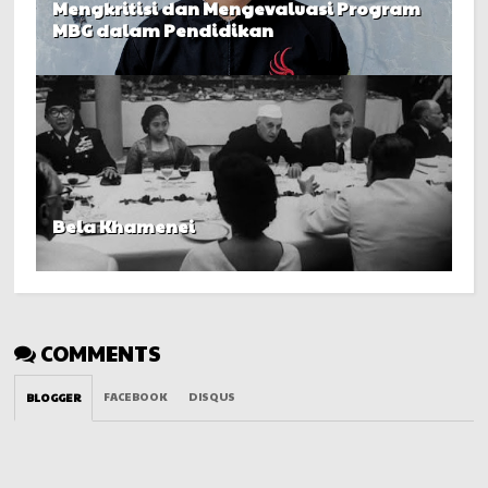
Mengkritisi dan Mengevaluasi Program
MBG dalam Pendidikan
Bela Khamenei
COMMENTS
FACEBOOK
DISQUS
BLOGGER