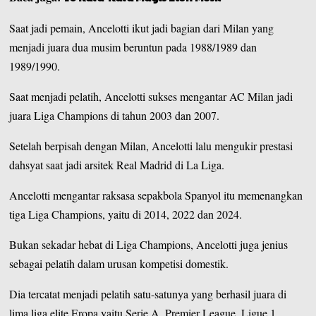
Saat jadi pemain, Ancelotti ikut jadi bagian dari Milan yang
menjadi juara dua musim beruntun pada 1988/1989 dan
1989/1990.
Saat menjadi pelatih, Ancelotti sukses mengantar AC Milan jadi
juara Liga Champions di tahun 2003 dan 2007.
Setelah berpisah dengan Milan, Ancelotti lalu mengukir prestasi
dahsyat saat jadi arsitek Real Madrid di La Liga.
Ancelotti mengantar raksasa sepakbola Spanyol itu memenangkan
tiga Liga Champions, yaitu di 2014, 2022 dan 2024.
Bukan sekadar hebat di Liga Champions, Ancelotti juga jenius
sebagai pelatih dalam urusan kompetisi domestik.
Dia tercatat menjadi pelatih satu-satunya yang berhasil juara di
lima liga elite Eropa yaitu Serie A, Premier League, Ligue 1,