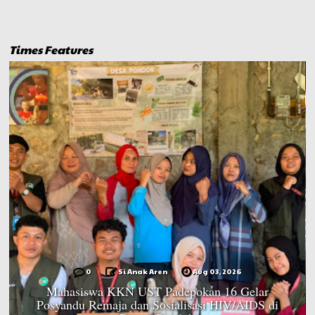
Times Features
0
Si Anak Aren
Jul 17, 2026
Kuasa Hukum Terlapor Sebut PH Keluarga dr.
Icha Ingin Ada “Uang Damai” untuk Mediasi