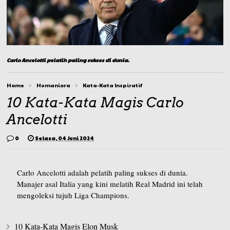
Carlo Ancelotti pelatih paling sukses di dunia.
Home
Humaniora
Kata-Kata Inspiratif
10 Kata-Kata Magis Carlo
Ancelotti
0
Selasa, 04 Juni 2024
Carlo Ancelotti adalah pelatih paling sukses di dunia.
Manajer asal Italia yang kini melatih Real Madrid ini telah
mengoleksi tujuh Liga Champions.
10 Kata-Kata Magis Elon Musk