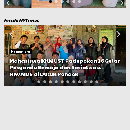
Inside NYTimes
Humaniora
Mahasiswa KKN UST Padepokan 16 Gelar
Posyandu Remaja dan Sosialisasi
HIV/AIDS di Dusun Pondok