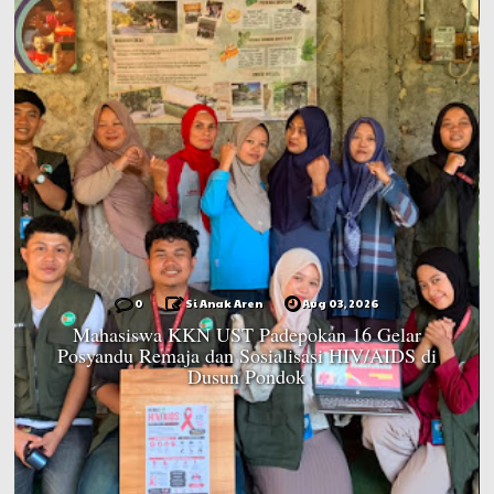
0
Si Anak Aren
Aug 03, 2026
Mahasiswa KKN UST Padepokan 16 Gelar
Posyandu Remaja dan Sosialisasi HIV/AIDS di
Dusun Pondok