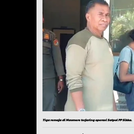
Tiga remaja di Maumere terjaring operasi Satpol PP Sikka.