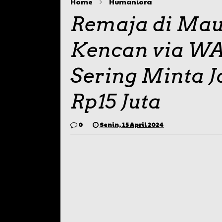
Home
Humaniora
Remaja di Mau
Kencan via WA
Sering Minta J
Rp15 Juta
0
Senin, 15 April 2024