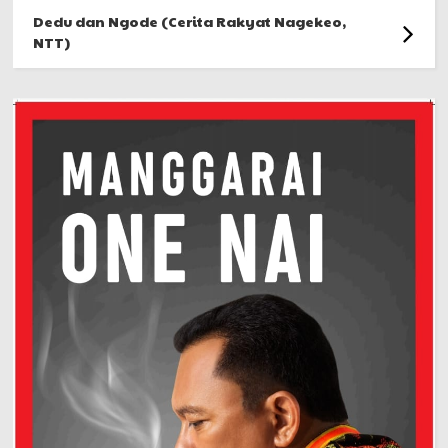
Dedu dan Ngode (Cerita Rakyat Nagekeo,
NTT)