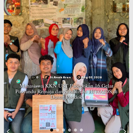
0
Si Anak Aren
Jul 17, 2026
Kuasa Hukum Terlapor Sebut PH Keluarga dr.
Icha Ingin Ada “Uang Damai” untuk Mediasi
Kasus