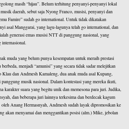
ergolong masih “hijau”. Belum terhitung penyanyi-penyanyi lokal
i musik daerah, sebut saja Nyong Franco, musisi, penyanyi dan
emu Famire” sudah go international. Untuk tidak dikatakan
i asal Manggarai, yang lagu-lagunya telah go international, dan
ialah generasi emas musisi NTT di panggung nasional, yang
internasional.
anak muda yang belum punya kesempatan untuk meraih prestasi
 berbeda, menjadi “amunisi” yang secara tidak sadar melejitkan
rio Klau dan Andmesh Kamaleng, dua anak muda asal Kupang,
 panggung musik nasional. Dalam kontestasi yang mereka ikuti,
a karakter suara yang begitu unik dan memesona para juri. Judika,
yah, dan beberapa juri lainnya terkesima dan berdecak kagum
, oleh Anang Hermasnyah, Andmesh sudah layak dipromosikan ke
dang akan menyamai dan menggantikan posisi (alm.) Mike, jebolan