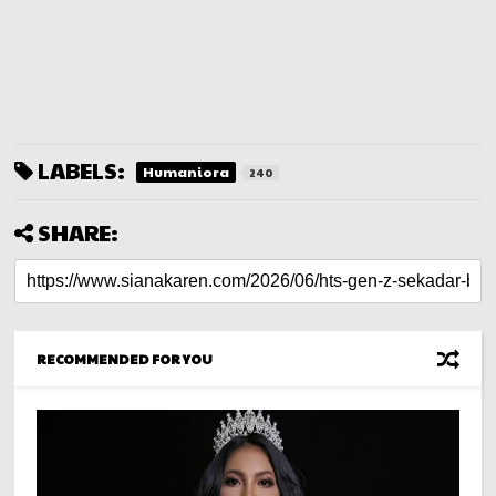
LABELS:
Humaniora
240
SHARE:
RECOMMENDED FOR YOU