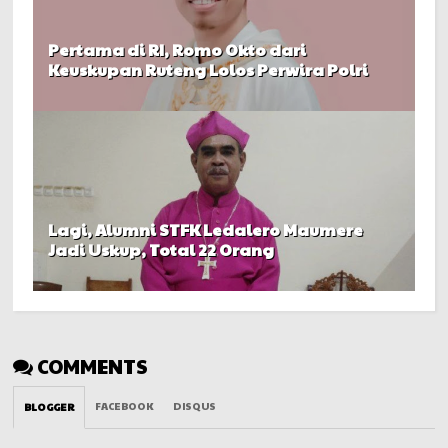
Pertama di RI, Romo Okto dari
Keuskupan Ruteng Lolos Perwira Polri
Lagi, Alumni STFK Ledalero Maumere
Jadi Uskup, Total 22 Orang
COMMENTS
FACEBOOK
DISQUS
BLOGGER