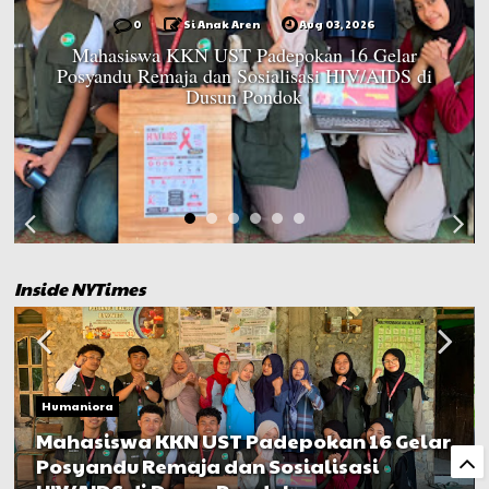
0
Si Anak Aren
Aug 03, 2026
Mahasiswa KKN UST Padepokan 16 Gelar
Posyandu Remaja dan Sosialisasi HIV/AIDS di
Dusun Pondok
Inside NYTimes
Humaniora
Mahasiswa KKN UST Padepokan 16 Gelar
Posyandu Remaja dan Sosialisasi