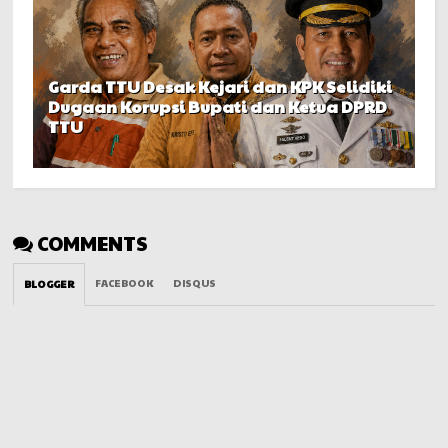
Garda TTU Desak Kejari dan KPK Selidiki
Dugaan Korupsi Bupati dan Ketua DPRD
TTU
COMMENTS
FACEBOOK
DISQUS
BLOGGER