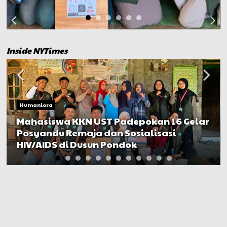
Inside NYTimes
Humaniora
Mahasiswa KKN UST Padepokan 16 Gelar
Posyandu Remaja dan Sosialisasi
HIV/AIDS di Dusun Pondok