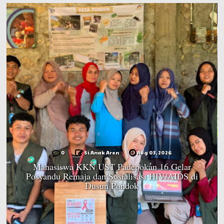
0
Si Anak Aren
Aug 03, 2026
Mahasiswa KKN UST Padepokan 16 Gelar
Posyandu Remaja dan Sosialisasi HIV/AIDS di
Dusun Pondok