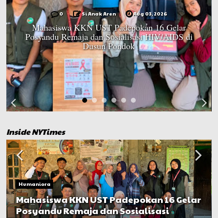
0
Si Anak Aren
Aug 03, 2026
Mahasiswa KKN UST Padepokan 16 Gelar
Posyandu Remaja dan Sosialisasi HIV/AIDS di
Dusun Pondok
Inside NYTimes
Humaniora
Mahasiswa KKN UST Padepokan 16 Gelar
Posyandu Remaja dan Sosialisasi