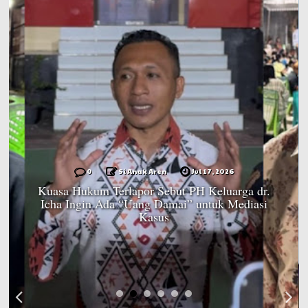
0
Si Anak Aren
Jul 17, 2026
Kuasa Hukum Terlapor Sebut PH Keluarga dr.
Icha Ingin Ada “Uang Damai” untuk Mediasi
Kasus