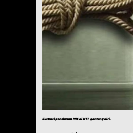
Ilustrasi pensiunan PNS di NTT gantung diri.