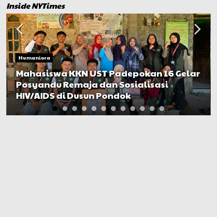
Inside NYTimes
Humaniora
Mahasiswa KKN UST Padepokan 16 Gelar
Posyandu Remaja dan Sosialisasi
HIV/AIDS di Dusun Pondok