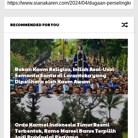
RECOMMENDED FOR YOU
Bukan Kaum Religius, Inilah Asal-Usul
Semanta Santa di Larantuka yang
Dipelihara oleh Kaum Awam
Ordo Karmel Indonesia Timur Resmi
Terbentuk, Romo Marsel Barus Terpilih
Jadi Provinsial Pertama