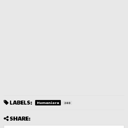
LABELS:
Humaniora
240
SHARE: