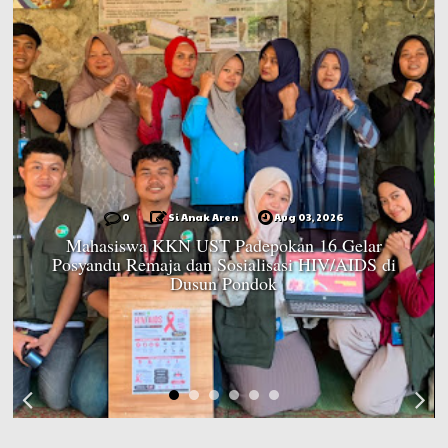
0
Si Anak Aren
Aug 03, 2026
Mahasiswa KKN UST Padepokan 16 Gelar
Posyandu Remaja dan Sosialisasi HIV/AIDS di
Dusun Pondok