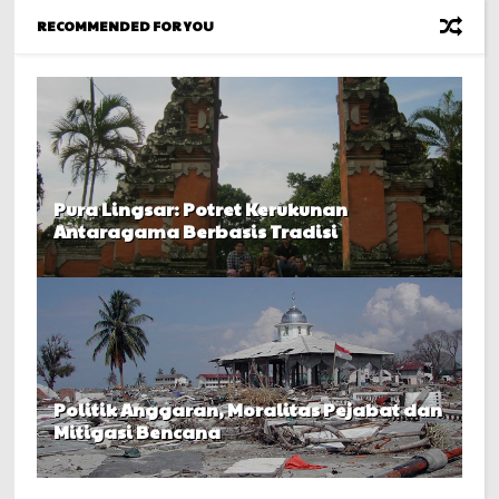
RECOMMENDED FOR YOU
Pura Lingsar: Potret Kerukunan
Antaragama Berbasis Tradisi
Politik Anggaran, Moralitas Pejabat dan
Mitigasi Bencana