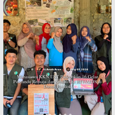
0
Si Anak Aren
Aug 03, 2026
Mahasiswa KKN UST Padepokan 16 Gelar
Posyandu Remaja dan Sosialisasi HIV/AIDS di
Dusun Pondok