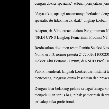
dengan dokter spesialis," sebuah pernyataan y
"Saya takut, apalagi ancamannya berkaitan den
spesialis, itu tidak masuk akal," ungkap korban.
Adapun, dr. Vito tercatat dalam Pengumuman 
(SKD) CPNS Lingkup Pemerintah Provinsi NTT
Berdasarkan dokumen resmi Panitia Seleksi Na
Nomo urut 3, nomor peserta 24770020110002385,
Dokter Ahli Pertama (Umum) di RSUD Prof. Dr
Publik mendesak langkah konkret dari instansi 
mencoreng integritas dunia kesehatan dan pros
Dengan latar belakang pelaku sebagai tenaga k
menjadi ujian serius bagi pihak pemerintah daer
terhadap etika profesional.