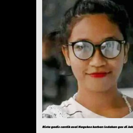
Rista gadis cantik asal Nagekeo korban ledakan gas di Jak