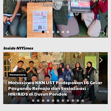
Dusun Pondok
Inside NYTimes
Humaniora
Mahasiswa KKN UST Padepokan 16 Gelar
Posyandu Remaja dan Sosialisasi
HIV/AIDS di Dusun Pondok