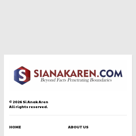
©
2026
Si Anak Aren
All rights reserved.
HOME
ABOUT US