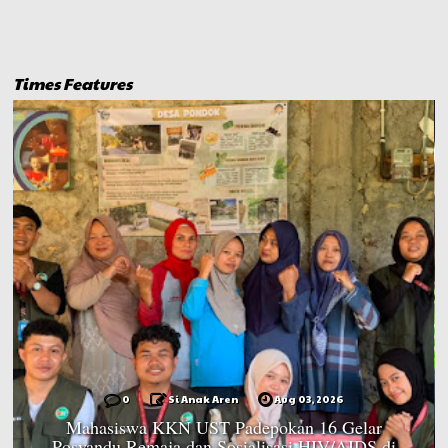
Times Features
0
Si Anak Aren
Aug 03, 2026
Mahasiswa KKN UST Padepokan 16 Gelar
Posyandu Remaja dan Sosialisasi HIV/AIDS di