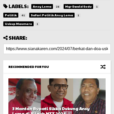
LABELS:
Ansy Lema
Mgr Ewald Sedu
28
1
Politik
Safari Politik Ansy Lema
41
1
Uskup Maumere
1
SHARE:
RECOMMENDED FOR YOU
3 Mantan Bupati Sikka Dukung Ansy
Lema di Pilgub NTT 2024