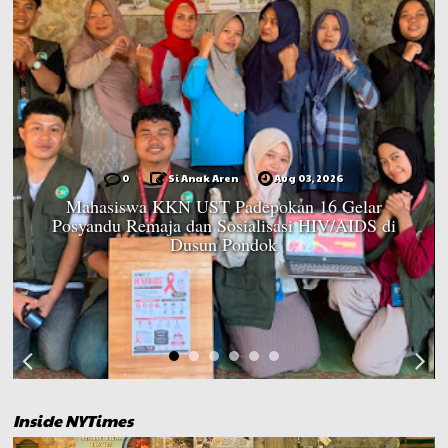
0
Si Anak Aren
Aug 03, 2026
Mahasiswa KKN UST Padepokan 16 Gelar
Posyandu Remaja dan Sosialisasi HIV/AIDS di
Dusun Pondok
Inside NYTimes