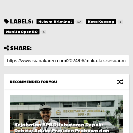
LABELS:
Hukum-Kriminal
Kota Kupang
17
1
Wanita Open BO
1
SHARE:
RECOMMENDED FOR YOU
Kejahatan BPR Difobutama Depok:
Debitur Adu ke Presiden Prabowo dan