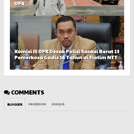
DPR
Komisi III DPR Desak Polisi Sanksi Berat 13
Pemerkosa Gadis 16 Tahun di Flotim NTT
COMMENTS
FACEBOOK
DISQUS
BLOGGER