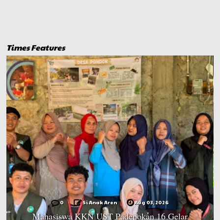
Times Features
0
Si Anak Aren
Aug 03, 2026
Mahasiswa KKN UST Padepokan 16 Gelar