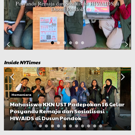
Posyandu Remaja dan Sosialisasi HIV/AIDS di
Dusun Pondok
Inside NYTimes
Humaniora
Mahasiswa KKN UST Padepokan 16 Gelar
Posyandu Remaja dan Sosialisasi
HIV/AIDS di Dusun Pondok