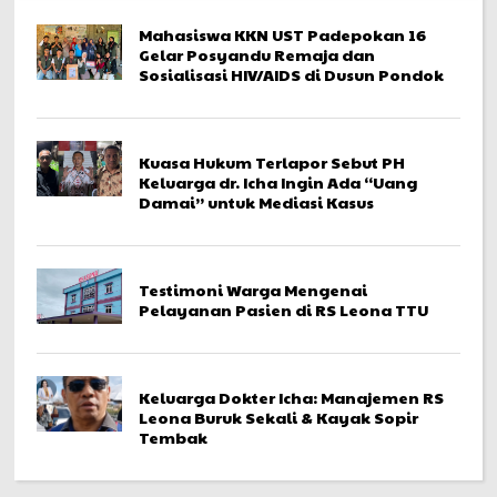
Mahasiswa KKN UST Padepokan 16
Gelar Posyandu Remaja dan
Sosialisasi HIV/AIDS di Dusun Pondok
Kuasa Hukum Terlapor Sebut PH
Keluarga dr. Icha Ingin Ada “Uang
Damai” untuk Mediasi Kasus
Testimoni Warga Mengenai
Pelayanan Pasien di RS Leona TTU
Keluarga Dokter Icha: Manajemen RS
Leona Buruk Sekali & Kayak Sopir
Tembak