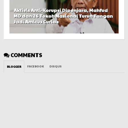
Aktivis Anti-Korupsi Dipenjara, Mahfud
MD dan 26 Tokoh Nasional Turun Tangan
Jadi Amicus Curiae
COMMENTS
FACEBOOK
DISQUS
BLOGGER