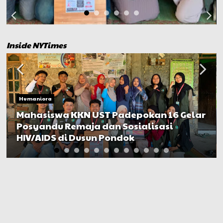
Inside NYTimes
Humaniora
Mahasiswa KKN UST Padepokan 16 Gelar
Posyandu Remaja dan Sosialisasi
HIV/AIDS di Dusun Pondok