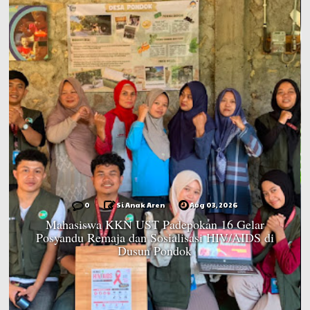
0
Si Anak Aren
Aug 03, 2026
Mahasiswa KKN UST Padepokan 16 Gelar
Posyandu Remaja dan Sosialisasi HIV/AIDS di
Dusun Pondok