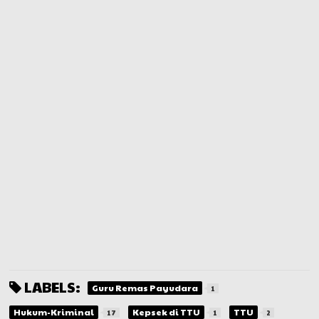
LABELS:
Guru Remas Payudara
1
Hukum-Kriminal
Kepsek di TTU
TTU
17
1
2