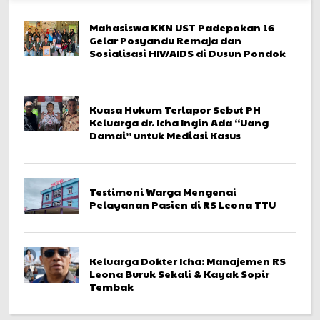
Mahasiswa KKN UST Padepokan 16
Gelar Posyandu Remaja dan
Sosialisasi HIV/AIDS di Dusun Pondok
Kuasa Hukum Terlapor Sebut PH
Keluarga dr. Icha Ingin Ada “Uang
Damai” untuk Mediasi Kasus
Testimoni Warga Mengenai
Pelayanan Pasien di RS Leona TTU
Keluarga Dokter Icha: Manajemen RS
Leona Buruk Sekali & Kayak Sopir
Tembak