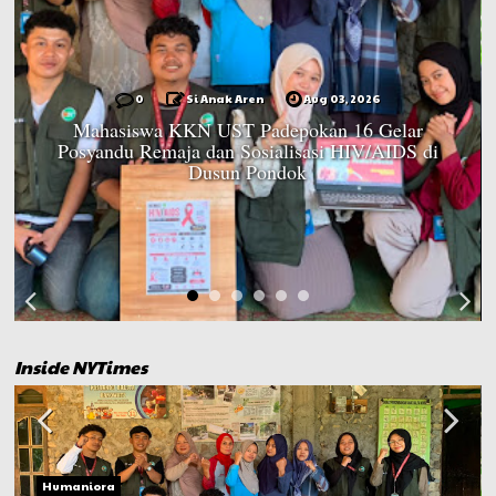
0
Si Anak Aren
Aug 03, 2026
Mahasiswa KKN UST Padepokan 16 Gelar
Posyandu Remaja dan Sosialisasi HIV/AIDS di
Dusun Pondok
Inside NYTimes
Humaniora