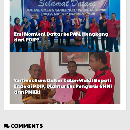
Emi Nomleni Daftar ke PAN, Hengkang
dari PDIP?
Yustinus Sani Daftar Calon Wakil Bupati
Ende di PDIP, Diantar Eks Pengurus GMNI
dan PMKRI
COMMENTS