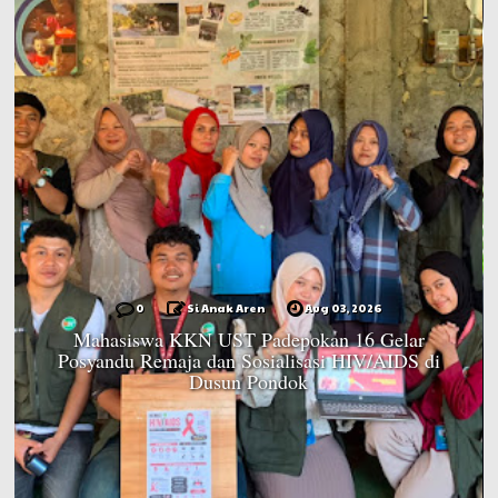
0
Si Anak Aren
Aug 03, 2026
Mahasiswa KKN UST Padepokan 16 Gelar
Posyandu Remaja dan Sosialisasi HIV/AIDS di
Dusun Pondok