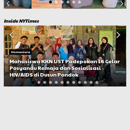
Inside NYTimes
Humaniora
Mahasiswa KKN UST Padepokan 16 Gelar
Posyandu Remaja dan Sosialisasi
HIV/AIDS di Dusun Pondok