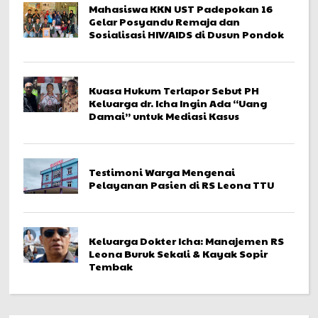
Mahasiswa KKN UST Padepokan 16
Gelar Posyandu Remaja dan
Sosialisasi HIV/AIDS di Dusun Pondok
Kuasa Hukum Terlapor Sebut PH
Keluarga dr. Icha Ingin Ada “Uang
Damai” untuk Mediasi Kasus
Testimoni Warga Mengenai
Pelayanan Pasien di RS Leona TTU
Keluarga Dokter Icha: Manajemen RS
Leona Buruk Sekali & Kayak Sopir
Tembak