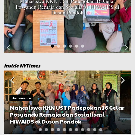
Mahasiswa KKN UST Padepokan 16 Gelar
Posyandu Remaja dan Sosialisasi HIV/AIDS di
Dusun Pondok
Inside NYTimes
Humaniora
Mahasiswa KKN UST Padepokan 16 Gelar
Posyandu Remaja dan Sosialisasi
HIV/AIDS di Dusun Pondok