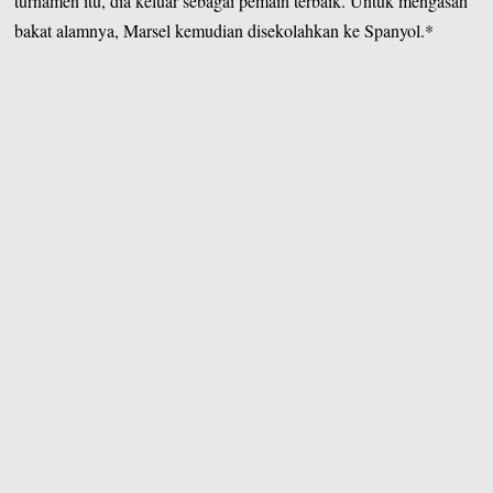
turnamen itu, dia keluar sebagai pemain terbaik. Untuk mengasah
bakat alamnya, Marsel kemudian disekolahkan ke Spanyol.*