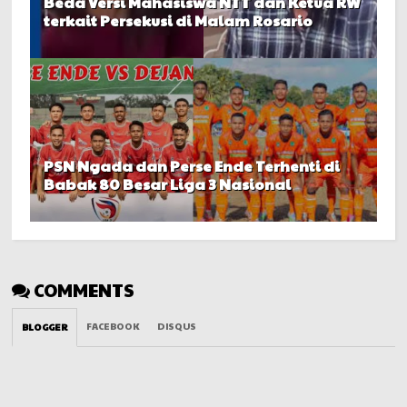
Beda Versi Mahasiswa NTT dan Ketua RW
terkait Persekusi di Malam Rosario
PSN Ngada dan Perse Ende Terhenti di
Babak 80 Besar Liga 3 Nasional
COMMENTS
FACEBOOK
DISQUS
BLOGGER