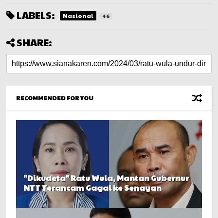
LABELS:
Nasional
46
SHARE:
RECOMMENDED FOR YOU
"Dikudeta" Ratu Wula, Mantan Gubernur
NTT Terancam Gagal ke Senayan