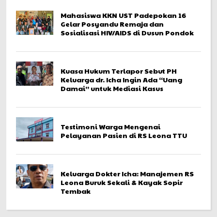
Mahasiswa KKN UST Padepokan 16
Gelar Posyandu Remaja dan
Sosialisasi HIV/AIDS di Dusun Pondok
Kuasa Hukum Terlapor Sebut PH
Keluarga dr. Icha Ingin Ada “Uang
Damai” untuk Mediasi Kasus
Testimoni Warga Mengenai
Pelayanan Pasien di RS Leona TTU
Keluarga Dokter Icha: Manajemen RS
Leona Buruk Sekali & Kayak Sopir
Tembak