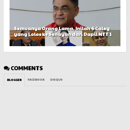
Semuanya Orang Lama, Inilah 6 Caleg
yang Lolos ke Senayan dari Dapil NTT 1
COMMENTS
FACEBOOK
DISQUS
BLOGGER