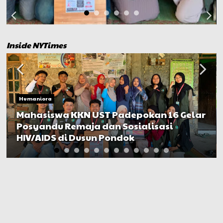
Inside NYTimes
Humaniora
Mahasiswa KKN UST Padepokan 16 Gelar
Posyandu Remaja dan Sosialisasi
HIV/AIDS di Dusun Pondok