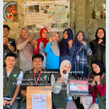
0
Si Anak Aren
Aug 03, 2026
Mahasiswa KKN UST Padepokan 16 Gelar
Posyandu Remaja dan Sosialisasi HIV/AIDS di
Dusun Pondok