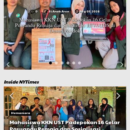
0
Si Anak Aren
Aug 03, 2026
Mahasiswa KKN UST Padepokan 16 Gelar
Posyandu Remaja dan Sosialisasi HIV/AIDS di
Dusun Pondok
Inside NYTimes
Humaniora
Mahasiswa KKN UST Padepokan 16 Gelar
Posyandu Remaja dan Sosialisasi