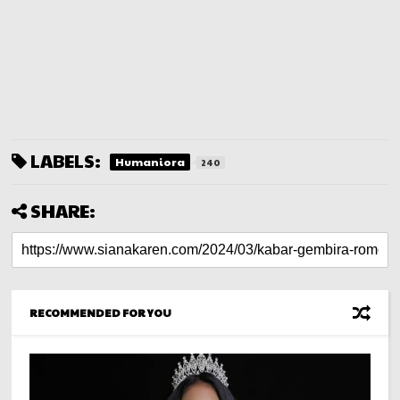
LABELS:
Humaniora
240
SHARE:
RECOMMENDED FOR YOU