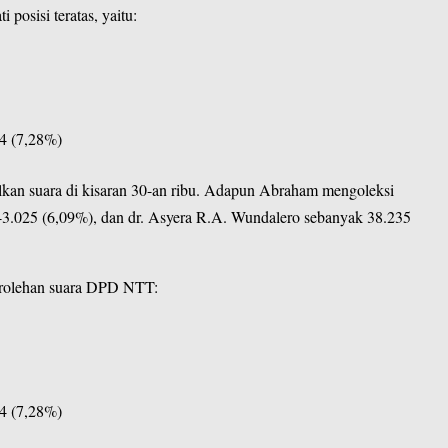
osisi teratas, yaitu:
4 (7,28%)
kan suara di kisaran 30-an ribu. Adapun Abraham mengoleksi
3.025 (6,09%), dan dr. Asyera R.A. Wundalero sebanyak 38.235
perolehan suara DPD NTT:
4 (7,28%)