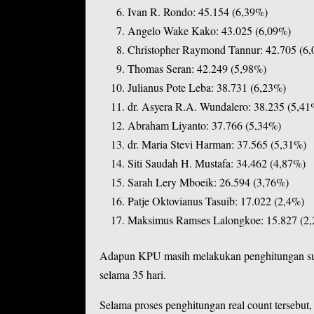
Ivan R. Rondo: 45.154 (6,39%)
Angelo Wake Kako: 43.025 (6,09%)
Christopher Raymond Tannur: 42.705 (6
Thomas Seran: 42.249 (5,98%)
Julianus Pote Leba: 38.731 (6,23%)
dr. Asyera R.A. Wundalero: 38.235 (5,41
Abraham Liyanto: 37.766 (5,34%)
dr. Maria Stevi Harman: 37.565 (5,31%)
Siti Saudah H. Mustafa: 34.462 (4,87%)
Sarah Lery Mboeik: 26.594 (3,76%)
Patje Oktovianus Tasuib: 17.022 (2,4%)
Maksimus Ramses Lalongkoe: 15.827 (2
Adapun KPU masih melakukan penghitungan suar
selama 35 hari.
Selama proses penghitungan real count tersebut