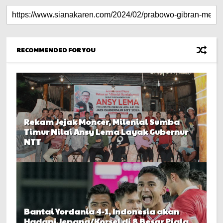
RECOMMENDED FOR YOU
Rekam Jejak Moncer, Milenial Sumba
Timur Nilai Ansy Lema Layak Gubernur
NTT
Bantai Yordania 4-1, Indonesia akan
Hadapi Jepang/Korsel di 8 Besar Piala