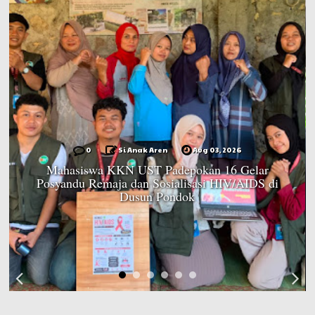
0
Si Anak Aren
Aug 03, 2026
Mahasiswa KKN UST Padepokan 16 Gelar
Posyandu Remaja dan Sosialisasi HIV/AIDS di
Dusun Pondok