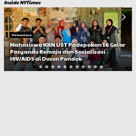
Inside NYTimes
Humaniora
Mahasiswa KKN UST Padepokan 16 Gelar
Posyandu Remaja dan Sosialisasi
HIV/AIDS di Dusun Pondok