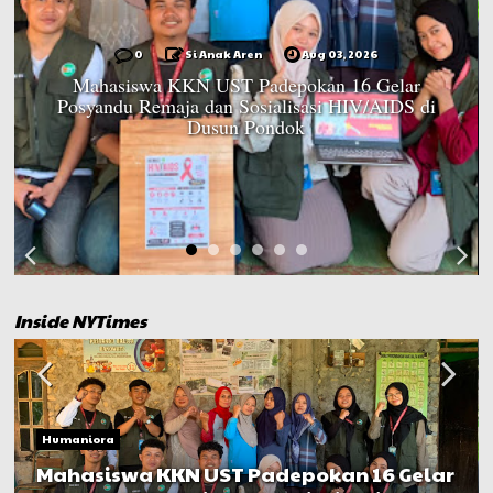
0
Si Anak Aren
Jul 17, 2026
Kuasa Hukum Terlapor Sebut PH Keluarga dr.
Icha Ingin Ada “Uang Damai” untuk Mediasi
Kasus
Inside NYTimes
Humaniora
Kuasa Hukum Terlapor Sebut PH