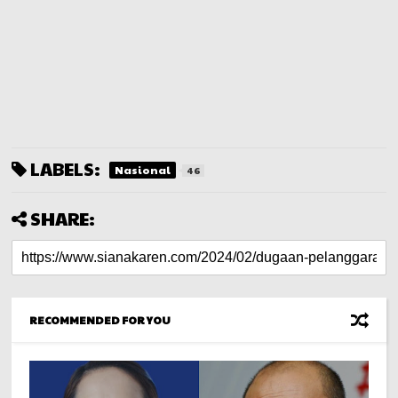
LABELS:
Nasional
46
SHARE:
RECOMMENDED FOR YOU