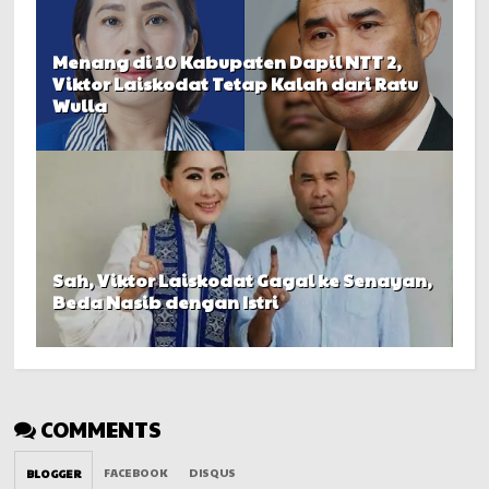
Menang di 10 Kabupaten Dapil NTT 2,
Viktor Laiskodat Tetap Kalah dari Ratu
Wulla
Sah, Viktor Laiskodat Gagal ke Senayan,
Beda Nasib dengan Istri
COMMENTS
FACEBOOK
DISQUS
BLOGGER