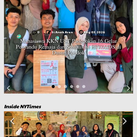
0
Si Anak Aren
Aug 03, 2026
Mahasiswa KKN UST Padepokan 16 Gelar
Posyandu Remaja dan Sosialisasi HIV/AIDS di
Dusun Pondok
Inside NYTimes