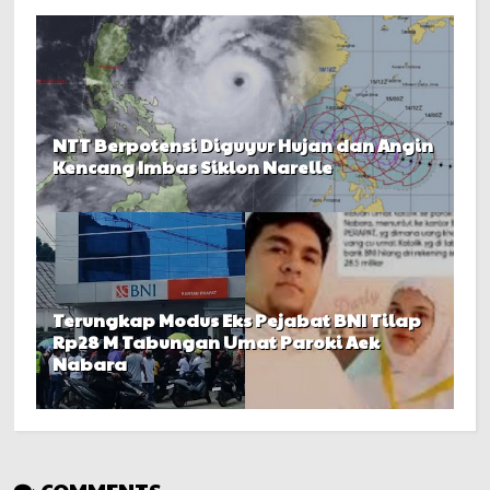
NTT Berpotensi Diguyur Hujan dan Angin
Kencang Imbas Siklon Narelle
Terungkap Modus Eks Pejabat BNI Tilap
Rp28 M Tabungan Umat Paroki Aek
Nabara