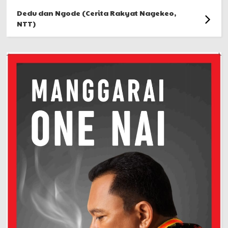
Dedu dan Ngode (Cerita Rakyat Nagekeo,
NTT)