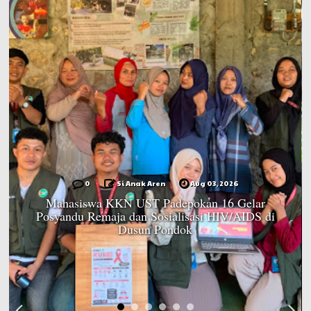
0
Si Anak Aren
Aug 03, 2026
Mahasiswa KKN UST Padepokan 16 Gelar
Posyandu Remaja dan Sosialisasi HIV/AIDS di
Dusun Pondok